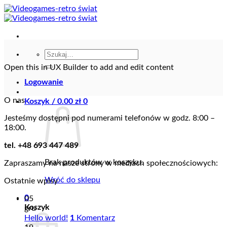
Przewiń
do
zawartości
Szukaj:
Open this in UX Builder to add and edit content
Logowanie
O nas
Koszyk /
0.00
zł
0
Jesteśmy dostępni pod numerami telefonów w godz. 8:00 –
18:00.
tel. +48 693 447 489
Brak produktów w koszyku.
Zapraszamy na nasze strony w mediach społecznościowych:
Wróć do sklepu
Ostatnie wpisy
0
05
Koszyk
gru
Hello world!
1
Komentarz