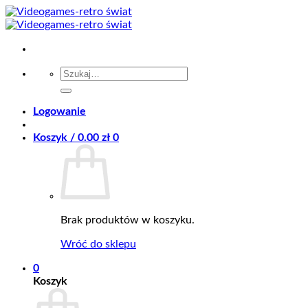
Przewiń
do
zawartości
Szukaj:
Logowanie
Koszyk /
0.00
zł
0
Brak produktów w koszyku.
Wróć do sklepu
0
Koszyk