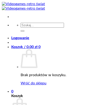
Przewiń
do
zawartości
Szukaj:
Logowanie
Koszyk /
0.00
zł
0
Brak produktów w koszyku.
Wróć do sklepu
0
Koszyk