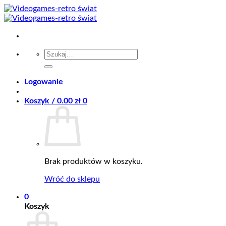
Przewiń
do
zawartości
Szukaj:
Logowanie
Koszyk /
0.00
zł
0
Brak produktów w koszyku.
Wróć do sklepu
0
Koszyk