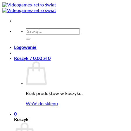
Przewiń
do
zawartości
Szukaj:
Logowanie
Koszyk /
0.00
zł
0
Brak produktów w koszyku.
Wróć do sklepu
0
Koszyk