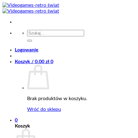
Przewiń
do
zawartości
Szukaj:
Logowanie
Koszyk /
0.00
zł
0
Brak produktów w koszyku.
Wróć do sklepu
0
Koszyk