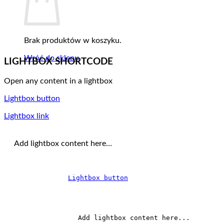
Brak produktów w koszyku.
Wróć do sklepu
LIGHTBOX SHORTCODE
Open any content in a lightbox
Lightbox button
Lightbox link
Add lightbox content here…
Lightbox button
		Add lightbox content here...	