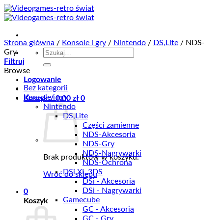
Przewiń
do
zawartości
Strona główna
/
Konsole i gry
/
Nintendo
/
DS,Lite
/
NDS-
Szukaj:
Gry
Filtruj
Browse
Logowanie
Bez kategorii
Konsole i gry
Koszyk /
0.00
zł
0
Nintendo
DS,Lite
Części zamienne
NDS-Akcesoria
NDS-Gry
NDS-Nagrywarki
Brak produktów w koszyku.
NDS-Ochrona
DSi,XL,3DS
Wróć do sklepu
DSi - Akcesoria
DSi - Nagrywarki
0
Gamecube
Koszyk
GC - Akcesoria
GC - Gry