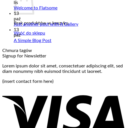
lis
Welcome to Flatsome
13
paź
Brak produktów w koszyku.
Just another post with A Gallery
13
Wróć do sklepu
paź
A Simple Blog Post
Chmura tagów
Signup for Newsletter
Lorem ipsum dolor sit amet, consectetuer adipiscing elit, sed
diam nonummy nibh euismod tincidunt ut laoreet.
(insert contact form here)