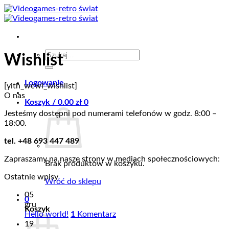
Przewiń
do
zawartości
Szukaj:
Wishlist
Logowanie
[yith_wcwl_wishlist]
O nas
Koszyk /
0.00
zł
0
Jesteśmy dostępni pod numerami telefonów w godz. 8:00 –
18:00.
tel. +48 693 447 489
Zapraszamy na nasze strony w mediach społecznościowych:
Brak produktów w koszyku.
Ostatnie wpisy
Wróć do sklepu
05
0
gru
Koszyk
Hello world!
1
Komentarz
19