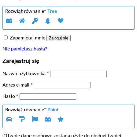
Rozwiąż równanie*
Tree
Zapamiętaj mnie
Zaloguj się
Nie pamiętasz hasła?
Zarejestruj się
Wymagane
Nazwa użytkownika
*
Wymagane
Adres e-mail
*
Wymagane
Hasło
*
Rozwiąż równanie*
Paint
(*)Twoje dane osobowe zostaną użyte do obsługi twojej