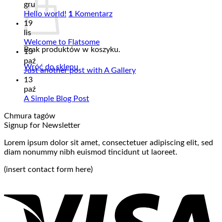
gru
Hello world!
1
Komentarz
19
lis
Welcome to Flatsome
Brak produktów w koszyku.
13
paź
Wróć do sklepu
Just another post with A Gallery
13
paź
A Simple Blog Post
Chmura tagów
Signup for Newsletter
Lorem ipsum dolor sit amet, consectetuer adipiscing elit, sed
diam nonummy nibh euismod tincidunt ut laoreet.
(insert contact form here)