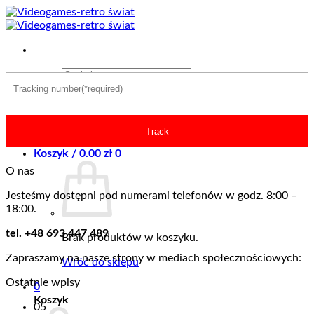
Przewiń
do
zawartości
Szukaj:
Logowanie
Track
Koszyk /
0.00
zł
0
O nas
Jesteśmy dostępni pod numerami telefonów w godz. 8:00 –
18:00.
tel. +48 693 447 489
Brak produktów w koszyku.
Zapraszamy na nasze strony w mediach społecznościowych:
Wróć do sklepu
Ostatnie wpisy
0
Koszyk
05