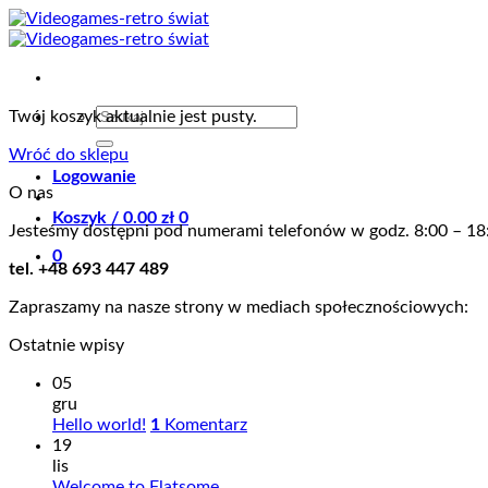
Przewiń
do
zawartości
Szukaj:
Twój koszyk aktualnie jest pusty.
Wróć do sklepu
Logowanie
O nas
Koszyk /
0.00
zł
0
Jesteśmy dostępni pod numerami telefonów w godz. 8:00 – 18
0
tel. +48 693 447 489
Zapraszamy na nasze strony w mediach społecznościowych:
Ostatnie wpisy
05
gru
Hello world!
1
Komentarz
19
lis
Welcome to Flatsome